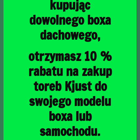
kupując
dowolnego boxa
dachowego,
główna
/
Torby do bagażnika
/ VW T-CROSS 2018+ TORBY DO
BAGAŻNIKA 3 SZT
VW T-CROSS 2018+
otrzymasz 10 %
TORBY DO BAGAŻNIKA
rabatu na zakup
3 SZT
toreb Kjust do
swojego modelu
780,00
zł
boxa lub
samochodu.
raty
22,62
PLN
od