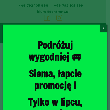
+48 792 105 888
+48 792 105 999
biuro@tentrent.pl
X
0
Podróżuj
wygodniej 🚐
Strona
Siema, łapcie
promocję !
Tylko w lipcu,