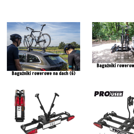
Bagażniki rowero
Bagażniki rowerowe na dach
(6)