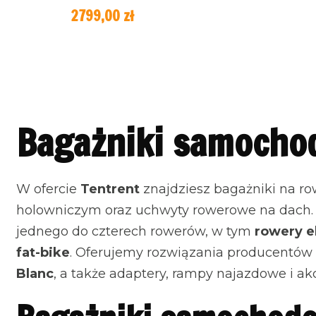
2799,00
zł
Bagażniki samocho
W ofercie
Tentrent
znajdziesz bagażniki na r
holowniczym oraz uchwyty rowerowe na dach.
jednego do czterech rowerów, w tym
rowery e
fat-bike
. Oferujemy rozwiązania producentó
Blanc
, a także adaptery, rampy najazdowe i akc