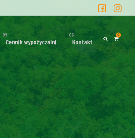
05
06
0
Cennik wypożyczalni
Kontakt