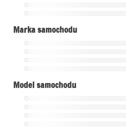
Marka samochodu
Model samochodu