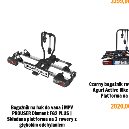
3399,
Czarny bagażnik r
Aguri Active Bike 
Platforma na
2020,
Bagażnik na hak do vana i MPV
PROUSER Diamant FG2 PLUS |
Składana platforma na 2 rowery z
głębokim odchylaniem