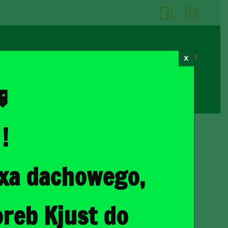
05
06
0
X
Cennik wypożyczalni
Kontakt

!
ka
/ TOYOTA RAV4 2013-2018 TORBY DO BAGAŻNIKA 4 SZT
oxa dachowego,
4 2013-2018 TORBY DO
4 SZT
reb Kjust do