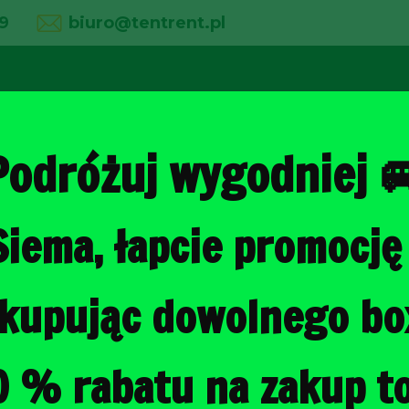
9
biuro@tentrent.pl
02
03
04
line
O firmie
Wypożyczalnia
Galeria
Podróżuj wygodniej 
Siema, łapcie promocję 
Strona główna
/
Torby do bagażni
, kupując dowolnego b
TOYOTA RAV
BAGAŻNIKA 
0 % rabatu na zakup to