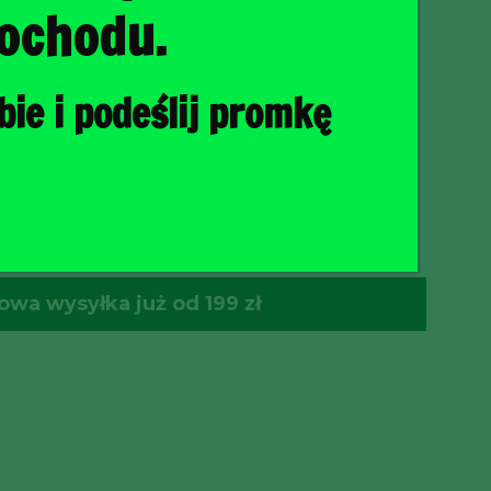
ochodu.
ie i podeślij promkę
O KOSZYKA
wa wysyłka już od 199 zł