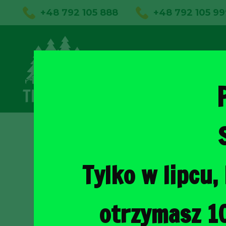
+48 792 105 888
+48 792 105 99
01
Sklep on
Tylko w lipcu
otrzymasz 1