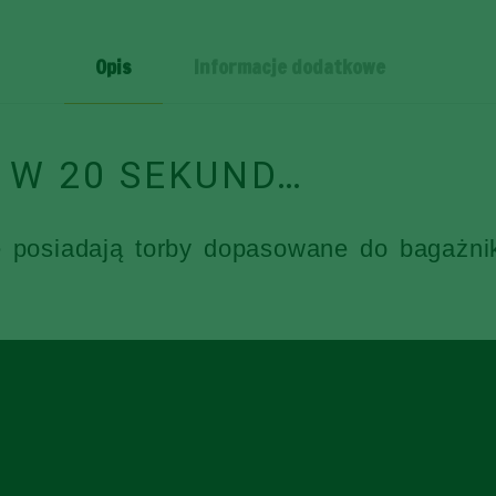
SZT
Opis
Informacje dodatkowe
 W 20 SEKUND…
e posiadają torby dopasowane do bagażni