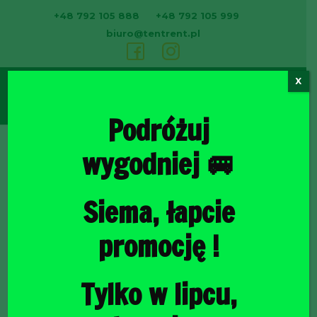
+48 792 105 888
+48 792 105 999
biuro@tentrent.pl
X
0
Podróżuj
wygodniej 🚐
Strona
Siema, łapcie
promocję !
Tylko w lipcu,