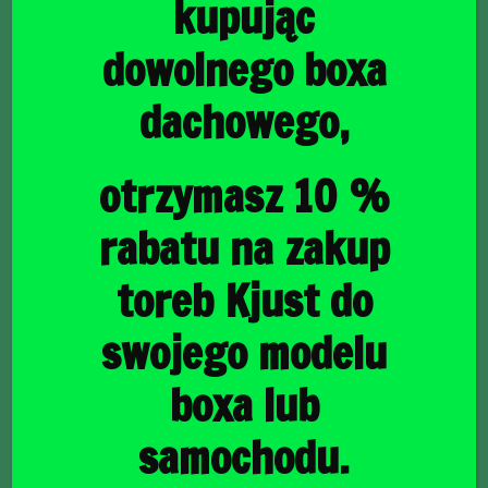
kupując
dowolnego boxa
dachowego,
główna
/
Torby do bagażnika
/ RENAULT MEGANE GRANDTOUR
2008-2016 TORBY DO BAGAŻNIKA 5 SZT
RENAULT MEGANE
otrzymasz 10 %
GRANDTOUR 2008-
rabatu na zakup
2016 TORBY DO
toreb Kjust do
BAGAŻNIKA 5 SZT
swojego modelu
boxa lub
1547,00
zł
samochodu.