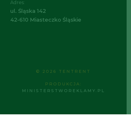
Adres:
ul. Śląska 142
42-610 Miasteczko Śląskie
© 2026 TENTRENT
PRODUKCJA:
MINISTERSTWOREKLAMY.PL