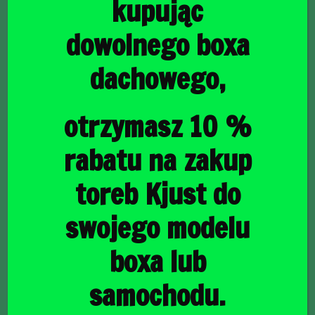
kupując
dowolnego boxa
dachowego,
główna
/
Torby do bagażnika
/ RENAULT CAPTUR 2019+ TORBY
DO BAGAŻNIKA 3 SZT
RENAULT CAPTUR
otrzymasz 10 %
2019+ TORBY DO
rabatu na zakup
BAGAŻNIKA 3 SZT
toreb Kjust do
swojego modelu
944,00
zł
boxa lub
samochodu.
raty
27,37
PLN
od