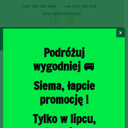
+48 792 105 888
+48 792 105 999
biuro@tentrent.pl
X
0
Podróżuj
wygodniej 🚐
Strona
Siema, łapcie
promocję !
Tylko w lipcu,