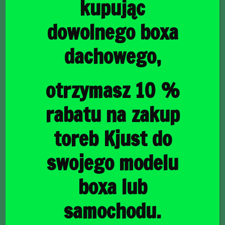
kupując
dowolnego boxa
dachowego,
główna
/
Torby do bagażnika
/ MAZDA CX-5 2017+ TORBY DO
BAGAŻNIKA 5 SZT
MAZDA CX-5 2017+
otrzymasz 10 %
TORBY DO BAGAŻNIKA
rabatu na zakup
5 SZT
toreb Kjust do
swojego modelu
1508,00
zł
boxa lub
samochodu.
raty
43,73
PLN
od