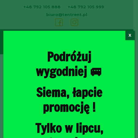
+48 792 105 888
+48 792 105 999
biuro@tentrent.pl
X
0
Podróżuj
wygodniej 🚐
Strona
Siema, łapcie
promocję !
Tylko w lipcu,