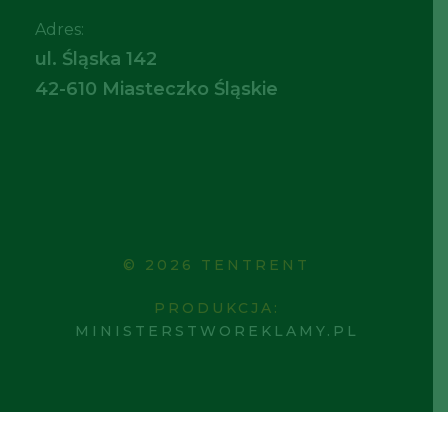
Adres:
ul. Śląska 142
42-610 Miasteczko Śląskie
© 2026 TENTRENT
PRODUKCJA:
MINISTERSTWOREKLAMY.PL