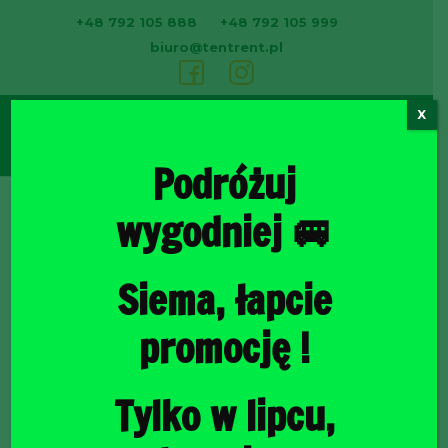
+48 792 105 888
+48 792 105 999
biuro@tentrent.pl
X
0
Podróżuj
wygodniej 🚐
Strona
Siema, łapcie
promocję !
Tylko w lipcu,