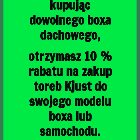
kupując
dowolnego boxa
dachowego,
główna
/
Torby do bagażnika
/ MAZDA 6 KOMBI 2007-2012
TORBY DO BAGAŻNIKA 5 SZT
MAZDA 6 KOMBI
otrzymasz 10 %
2007-2012 TORBY DO
rabatu na zakup
BAGAŻNIKA 5 SZT
toreb Kjust do
swojego modelu
1593,00
zł
boxa lub
samochodu.
raty
46,19
PLN
od