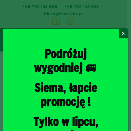
+48 792 105 888
+48 792 105 999
biuro@tentrent.pl
X
0
Podróżuj
wygodniej 🚐
Strona
Siema, łapcie
promocję !
Tylko w lipcu,