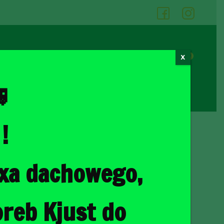
05
06
0
X
Cennik wypożyczalni
Kontakt

!
ka
/ LEXUS RX L HEV 2018-2021 TORBY DO BAGAŻNIKA 5 SZT
oxa dachowego,
HEV 2018-2021 TORBY
KA 5 SZT
reb Kjust do