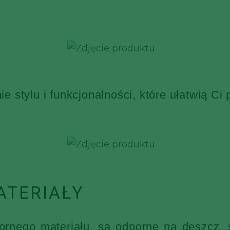
 stylu i funkcjonalności, które ułatwią Ci
ATERIAŁY
nego materiału, są odporne na deszcz, ś