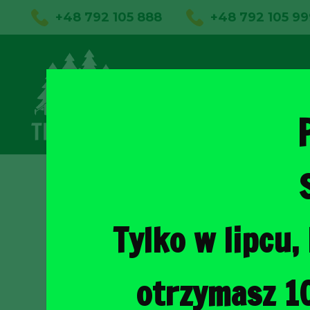
+48 792 105 888
+48 792 105 99
01
Sklep on
Tylko w lipcu
otrzymasz 1