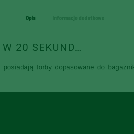
BAGAŻNIKA
5
Opis
Informacje dodatkowe
SZT
 W 20 SEKUND…
e posiadają torby dopasowane do bagażni