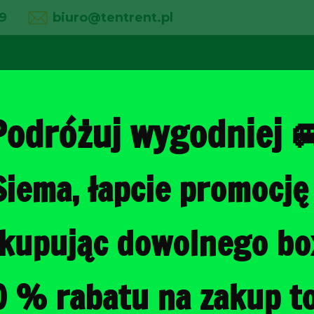
9
biuro@tentrent.pl
02
03
04
line
O firmie
Wypożyczalnia
Galeria
Podróżuj wygodniej 
Siema, łapcie promocję 
Strona główna
/
Torby do bagażni
, kupując dowolnego b
LEXUS RX L 
DO BAGAŻNI
0 % rabatu na zakup to