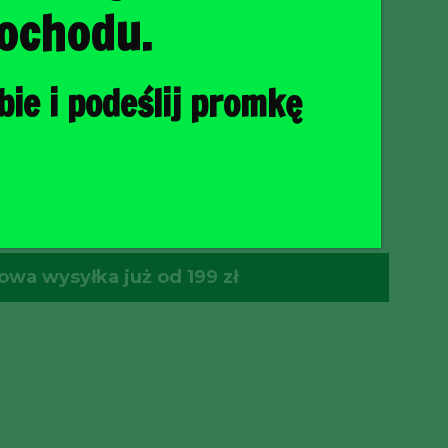
ochodu.
ie i podeślij promkę
O KOSZYKA
wa wysyłka już od 199 zł