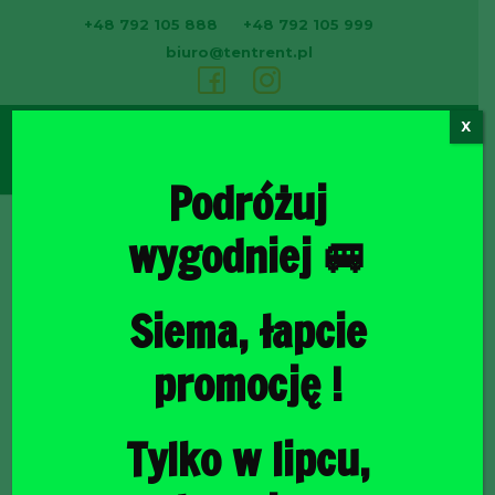
+48 792 105 888
+48 792 105 999
biuro@tentrent.pl
X
0
Podróżuj
wygodniej 🚐
Strona
Siema, łapcie
promocję !
Tylko w lipcu,