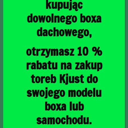
kupując
dowolnego boxa
dachowego,
główna
/
Torby do bagażnika
/ JEEP GRAND CHEROKEE 2010-
2021 TORBY DO BAGAŻNIKA 5 SZT
JEEP GRAND
otrzymasz 10 %
CHEROKEE 2010-2021
rabatu na zakup
TORBY DO BAGAŻNIKA
toreb Kjust do
5 SZT
swojego modelu
boxa lub
1502,00
zł
samochodu.