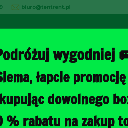
9
biuro@tentrent.pl
02
03
04
line
O firmie
Wypożyczalnia
Galeria
Podróżuj wygodniej 
Siema, łapcie promocję 
Strona główna
/
Torby do bagażni
, kupując dowolnego b
HYUNDAI TU
TORBY DO B
0 % rabatu na zakup to