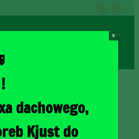
05
06
0
X
Cennik wypożyczalni
Kontakt

!
ka
/ HYUNDAI TUCSON 2015-2020 TORBY DO BAGAŻNIKA 4 SZT
oxa dachowego,
CSON 2015-2020
AGAŻNIKA 4 SZT
reb Kjust do