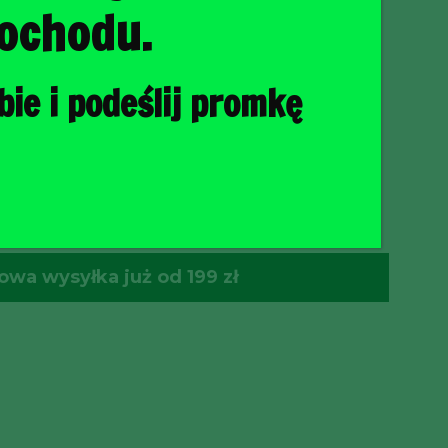
ochodu.
ie i podeślij promkę
O KOSZYKA
wa wysyłka już od 199 zł