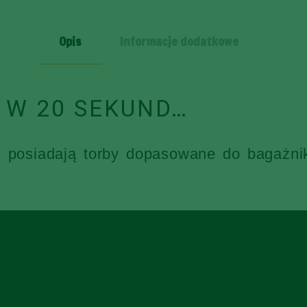
SZT
Opis
Informacje dodatkowe
 W 20 SEKUND…
e posiadają torby dopasowane do bagażni