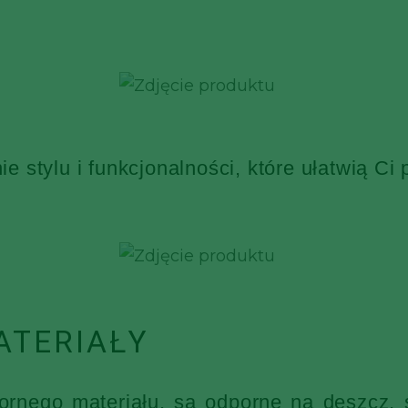
 stylu i funkcjonalności, które ułatwią Ci
ATERIAŁY
nego materiału, są odporne na deszcz, ś