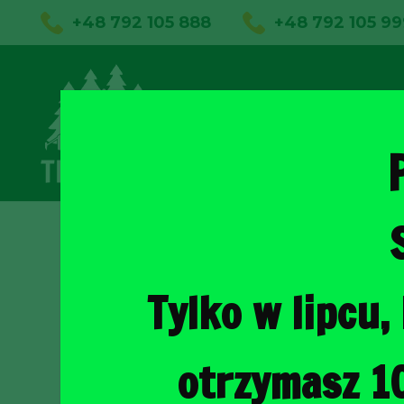
+48 792 105 888
+48 792 105 99
01
Sklep on
Tylko w lipcu
otrzymasz 1