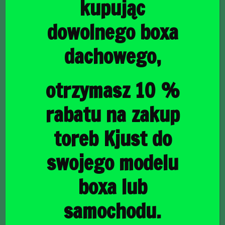
kupując
dowolnego boxa
dachowego,
główna
/
Torby do bagażnika
/ HYUNDAI i30 WAGON 2012-
2017 TORBY DO BAGAŻNIKA 4 SZT
HYUNDAI i30 WAGON
otrzymasz 10 %
2012-2017 TORBY DO
rabatu na zakup
BAGAŻNIKA 4 SZT
toreb Kjust do
swojego modelu
1268,00
zł
boxa lub
samochodu.
raty
36,77
PLN
od