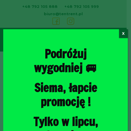
+48 792 105 888
+48 792 105 999
biuro@tentrent.pl
X
0
Podróżuj
wygodniej 🚐
Strona
Siema, łapcie
promocję !
Tylko w lipcu,