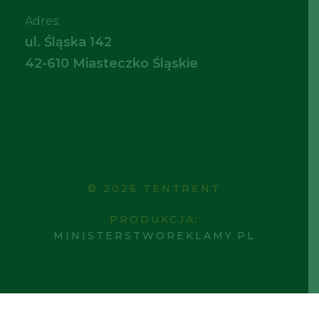
Adres:
ul. Śląska 142
42-610 Miasteczko Śląskie
© 2026 TENTRENT
PRODUKCJA:
MINISTERSTWOREKLAMY.PL