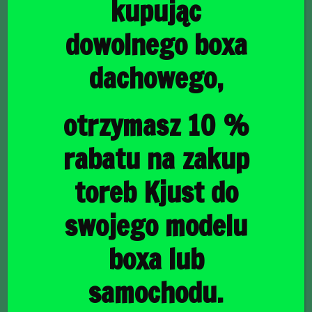
kupując
dowolnego boxa
dachowego,
główna
/
Torby do bagażnika
/ FIAT TIPO SW 2016+ TORBY DO
BAGAŻNIKA 5 SZT
FIAT TIPO SW 2016+
otrzymasz 10 %
TORBY DO BAGAŻNIKA
rabatu na zakup
5 SZT
toreb Kjust do
swojego modelu
1521,00
zł
boxa lub
samochodu.
raty
44,26
PLN
od