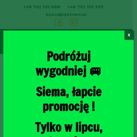
+48 792 105 888
+48 792 105 999
biuro@tentrent.pl
X
0
Podróżuj
wygodniej 🚐
Strona
Siema, łapcie
promocję !
Tylko w lipcu,