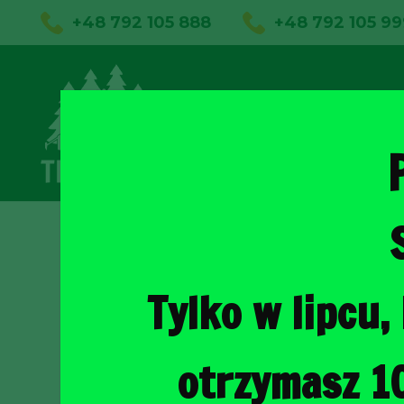
+48 792 105 888
+48 792 105 99
01
Sklep on
Tylko w lipcu
otrzymasz 1