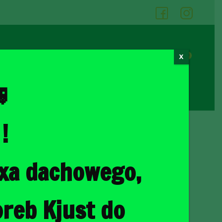
05
06
0
X
Cennik wypożyczalni
Kontakt

!
ka
/ FIAT CROMA 2005-2010 TORBY DO BAGAŻNIKA 4 SZT
oxa dachowego,
 2005-2010 TORBY DO
4 SZT
reb Kjust do