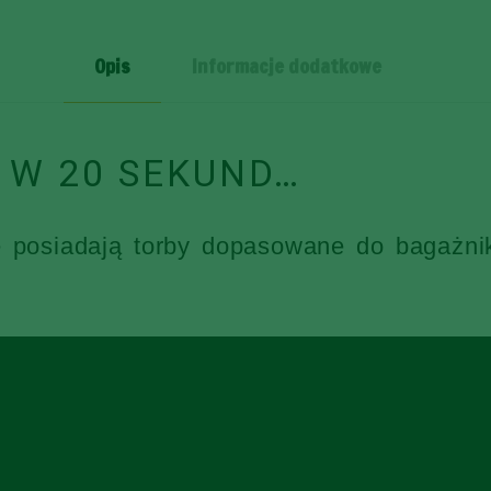
SZT
Opis
Informacje dodatkowe
 W 20 SEKUND…
e posiadają torby dopasowane do bagażni