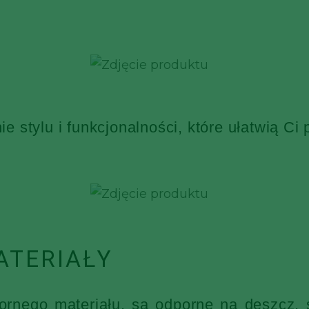
 stylu i funkcjonalności, które ułatwią Ci
ATERIAŁY
nego materiału, są odporne na deszcz, ś