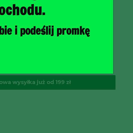
ochodu.
ie i podeślij promkę
O KOSZYKA
wa wysyłka już od 199 zł