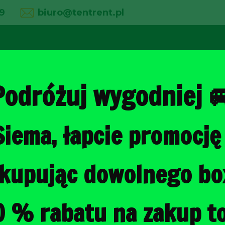
9
biuro@tentrent.pl
02
03
04
line
O firmie
Wypożyczalnia
Galeria
Podróżuj wygodniej 
Siema, łapcie promocję 
Strona główna
/
Torby do bagażni
, kupując dowolnego b
FIAT CROMA
BAGAŻNIKA 
0 % rabatu na zakup to