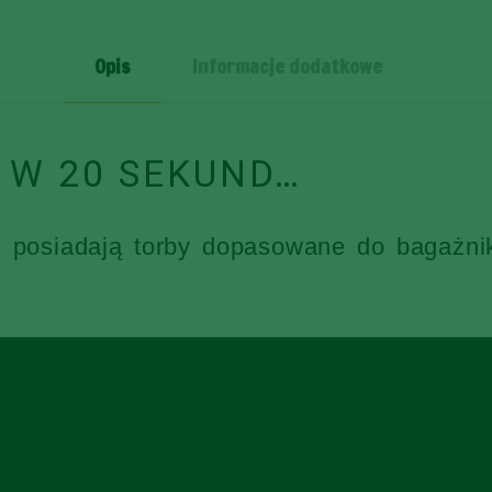
4
SZT
Opis
Informacje dodatkowe
 W 20 SEKUND…
e posiadają torby dopasowane do bagażni