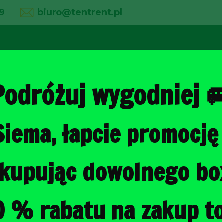
9
biuro@tentrent.pl
02
03
04
line
O firmie
Wypożyczalnia
Galeria
Podróżuj wygodniej 
Siema, łapcie promocję 
Strona główna
/
Torby do bagażni
, kupując dowolnego b
CITROEN E-C
BAGAŻNIKA 
0 % rabatu na zakup to