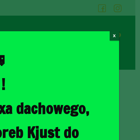
05
06
0
X
Cennik wypożyczalni
Kontakt

!
ka
/ CITROEN E-C4 EV 2020+ TORBY DO BAGAŻNIKA 4 SZT
oxa dachowego,
4 EV 2020+ TORBY DO
4 SZT
reb Kjust do