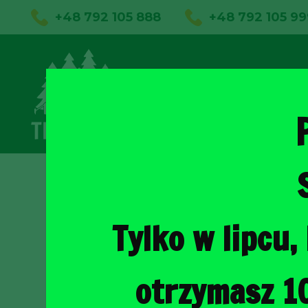
+48 792 105 888
+48 792 105 99
01
Sklep on
Tylko w lipcu
otrzymasz 1