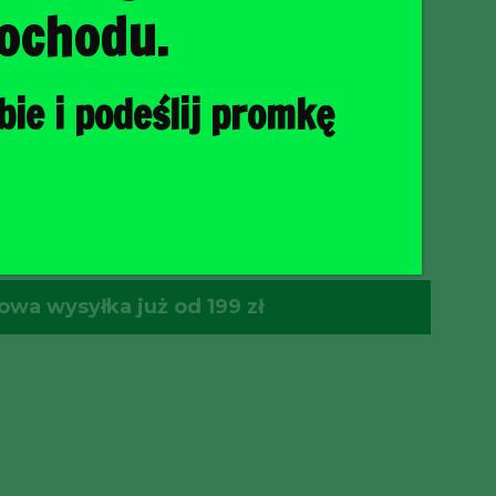
ochodu.
ie i podeślij promkę
O KOSZYKA
wa wysyłka już od 199 zł