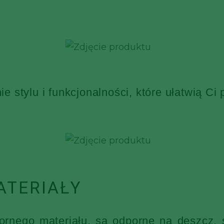
 stylu i funkcjonalności, które ułatwią Ci
ATERIAŁY
nego materiału, są odporne na deszcz, ś