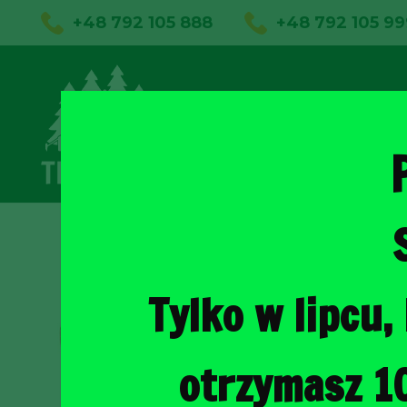
+48 792 105 888
+48 792 105 99
01
Sklep on
Tylko w lipcu
otrzymasz 1