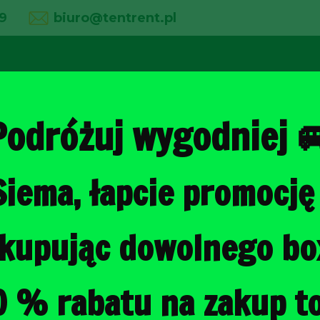
9
biuro@tentrent.pl
02
03
04
line
O firmie
Wypożyczalnia
Galeria
Podróżuj wygodniej 
Siema, łapcie promocję 
Strona główna
/
Torby do bagażni
, kupując dowolnego b
BMW X5 201
BAGAŻNIKA 
0 % rabatu na zakup to