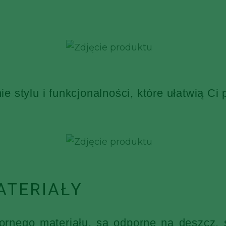
 stylu i funkcjonalności, które ułatwią Ci
ATERIAŁY
nego materiału, są odporne na deszcz, ś