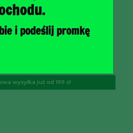
ochodu.
ie i podeślij promkę
O KOSZYKA
wa wysyłka już od 199 zł