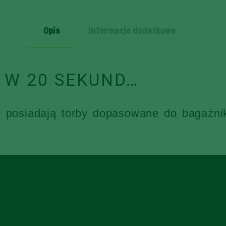
SZT
Opis
Informacje dodatkowe
 W 20 SEKUND…
e posiadają torby dopasowane do bagażni