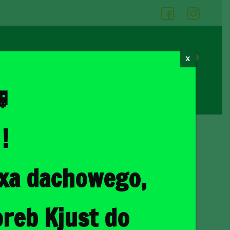
05
06
0
X
Cennik wypożyczalni
Kontakt

!
ka
/ BMW X5 2013-2018 TORBY DO BAGAŻNIKA 5 SZT
oxa dachowego,
3-2018 TORBY DO
5 SZT
reb Kjust do