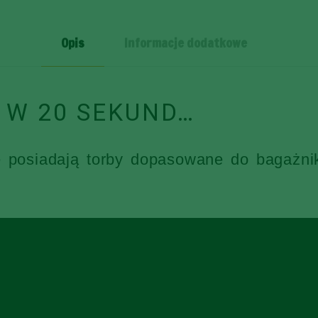
SZT
Opis
Informacje dodatkowe
 W 20 SEKUND…
e posiadają torby dopasowane do bagażni