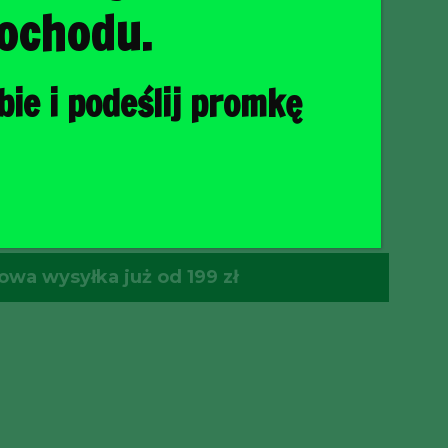
ochodu.
ie i podeślij promkę
O KOSZYKA
wa wysyłka już od 199 zł