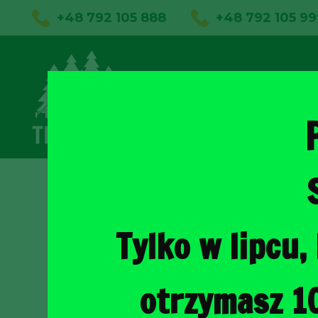
+48 792 105 888
+48 792 105 99
01
Sklep on
Tylko w lipcu
otrzymasz 1