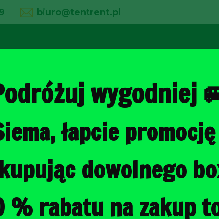
9
biuro@tentrent.pl
02
03
04
line
O firmie
Wypożyczalnia
Galeria
Podróżuj wygodniej 
Siema, łapcie promocję 
Strona główna
/
Torby do bagażni
, kupując dowolnego b
BMW X4 201
BAGAŻNIKA 
0 % rabatu na zakup to