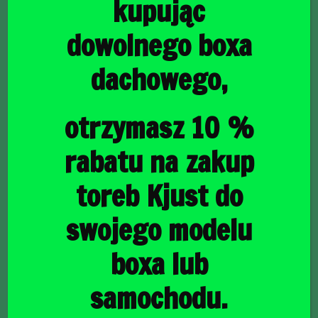
kupując
dowolnego boxa
dachowego,
główna
/
Torby do bagażnika
/ BMW iX3 2021+ TORBY DO
BAGAŻNIKA 4 SZT
BMW iX3 2021+
otrzymasz 10 %
TORBY DO BAGAŻNIKA
rabatu na zakup
4 SZT
toreb Kjust do
swojego modelu
1332,00
zł
boxa lub
samochodu.
raty
38,62
PLN
od