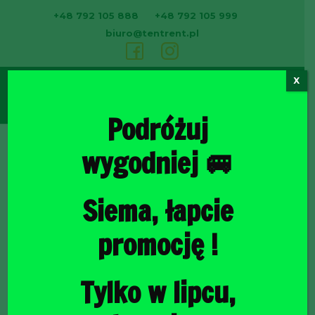
+48 792 105 888
+48 792 105 999
biuro@tentrent.pl
X
0
Podróżuj
wygodniej 🚐
Strona
Siema, łapcie
promocję !
Tylko w lipcu,