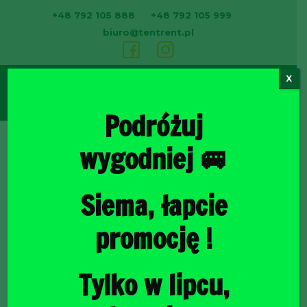
+48 792 105 888
+48 792 105 999
biuro@tentrent.pl
X
0
Podróżuj
wygodniej 🚐
Strona
Siema, łapcie
promocję !
Tylko w lipcu,