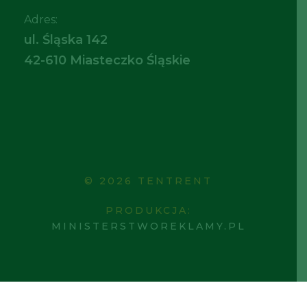
Adres:
ul. Śląska 142
42-610 Miasteczko Śląskie
© 2026 TENTRENT
PRODUKCJA:
MINISTERSTWOREKLAMY.PL