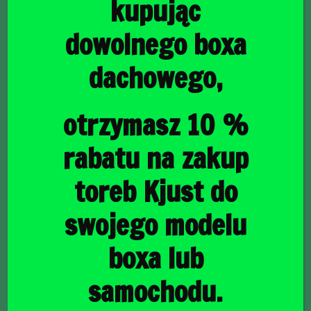
kupując
dowolnego boxa
dachowego,
główna
/
Torby do bagażnika
/ BMW 7L 2008-2015 TORBY DO
BAGAŻNIKA 4 SZT
BMW 7L 2008-2015
otrzymasz 10 %
TORBY DO BAGAŻNIKA
rabatu na zakup
4 SZT
toreb Kjust do
swojego modelu
1230,00
zł
boxa lub
samochodu.
raty
35,67
PLN
od