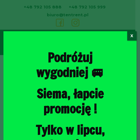
+48 792 105 888
+48 792 105 999
biuro@tentrent.pl
X
0
Podróżuj
wygodniej 🚐
Strona
Siema, łapcie
promocję !
Tylko w lipcu,