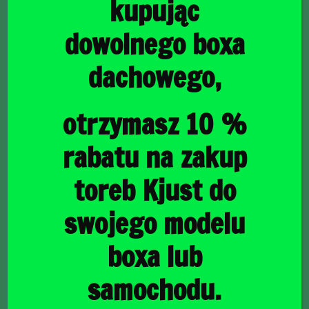
kupując
dowolnego boxa
dachowego,
główna
/
Torby do bagażnika
/ BMW 7 2008-2015 TORBY DO
BAGAŻNIKA 4 SZT
BMW 7 2008-2015
otrzymasz 10 %
TORBY DO BAGAŻNIKA
rabatu na zakup
4 SZT
toreb Kjust do
swojego modelu
1230,00
zł
boxa lub
samochodu.
raty
35,67
PLN
od