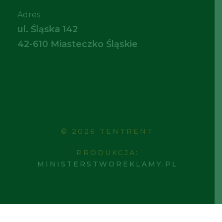
Adres:
ul. Śląska 142
42-610 Miasteczko Śląskie
© 2026 TENTRENT
PRODUKCJA:
MINISTERSTWOREKLAMY.PL