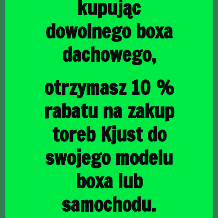
kupując
dowolnego boxa
dachowego,
główna
/
Torby do bagażnika
/ BMW 5 LIMOUSINE PHEV 2020-
2023 TORBY DO BAGAŻNIKA 4 SZT
BMW 5 LIMOUSINE
otrzymasz 10 %
PHEV 2020-2023
rabatu na zakup
TORBY DO BAGAŻNIKA
toreb Kjust do
4 SZT
swojego modelu
boxa lub
1213,00
zł
samochodu.