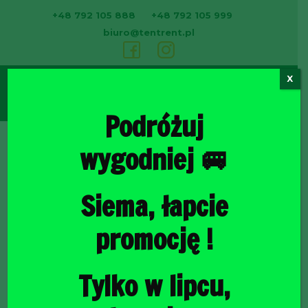
+48 792 105 888
+48 792 105 999
biuro@tentrent.pl
X
0
Podróżuj
wygodniej 🚐
Strona
Siema, łapcie
promocję !
Tylko w lipcu,