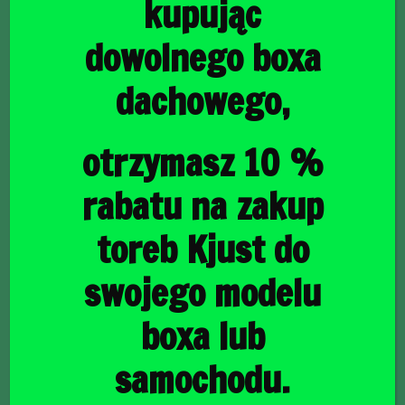
kupując
dowolnego boxa
dachowego,
główna
/
Torby do bagażnika
/ AUDI Q3 2018+ TORBY DO
BAGAŻNIKA 4 SZT
AUDI Q3 2018+ TORBY
otrzymasz 10 %
DO BAGAŻNIKA 4 SZT
rabatu na zakup
toreb Kjust do
1227,00
zł
swojego modelu
boxa lub
raty
35,58
PLN
od
samochodu.
1000 w magazynie