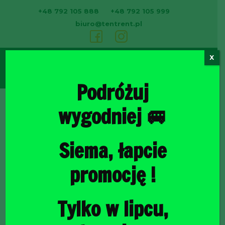
+48 792 105 888
+48 792 105 999
biuro@tentrent.pl
X
0
Podróżuj
wygodniej 🚐
Strona
Siema, łapcie
promocję !
Tylko w lipcu,