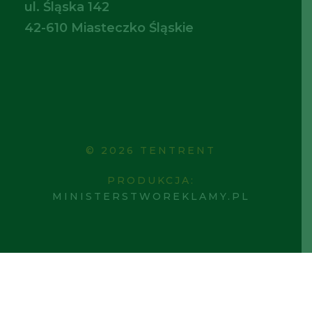
ul. Śląska 142
42-610 Miasteczko Śląskie
© 2026 TENTRENT
PRODUKCJA:
MINISTERSTWOREKLAMY.PL