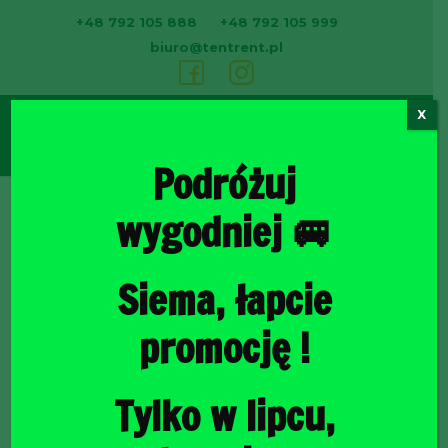
+48 792 105 888
+48 792 105 999
biuro@tentrent.pl
X
0
Podróżuj
wygodniej 🚐
Strona
Siema, łapcie
promocję !
Tylko w lipcu,