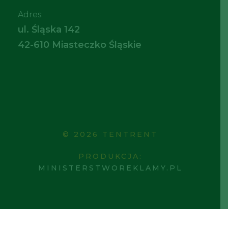
Adres:
ul. Śląska 142
42-610 Miasteczko Śląskie
© 2026 TENTRENT
PRODUKCJA:
MINISTERSTWOREKLAMY.PL