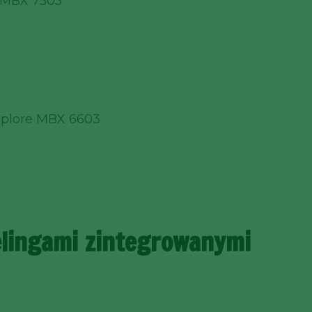
 MBX 7505
plore MBX 6603
elingami zintegrowanymi