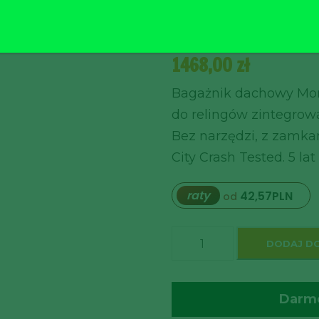
SUV (2022 
1468,00
zł
Bagażnik dachowy Mon
do relingów zintegrow
Bez narzędzi, z zamkam
City Crash Tested. 5 lat
raty
42,57
PLN
od
ilość
DODAJ D
Bagażnik
dachowy
Darmo
Mont