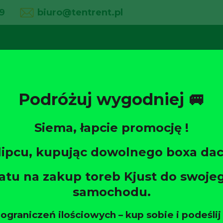
9
biuro@tentrent.pl
02
03
04
line
O firmie
Wypożyczalnia
Galeria
Podróżuj wygodniej 🚐
Siema, łapcie promocję !
Strona główna
/
Bagażniki bazow
 lipcu, kupując dowolnego boxa da
MBX 7505-6603 BYD ATTO 3 SUV (
Bagażnik da
atu na zakup toreb Kjust do swoj
samochodu.
Xplore MBX
raniczeń ilościowych – kup sobie i podeśli