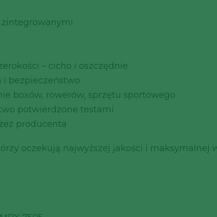
 zintegrowanymi
rokości – cicho i oszczędnie
a i bezpieczeństwo
nie boxów, rowerów, sprzętu sportowego
stwo potwierdzone testami
rzez producenta
którzy oczekują najwyższej jakości i maksymalne