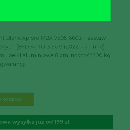
→)
t Blanc Xplore MBX 7505-6603 – zestaw
anych (BYD ATTO 3 SUV (2022 →) i inne).
i, belki aluminiowe 8 cm, nośność 100 kg.
 gwarancji.
O KOSZYKA
wa wysyłka już od 199 zł