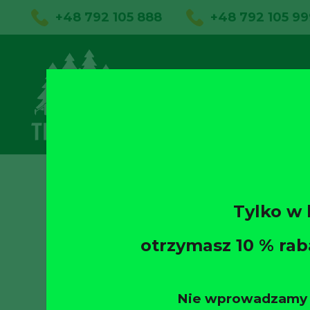
+48 792 105 888
+48 792 105 99
01
Sklep on
Tylko w
otrzymasz 10 % rab
Nie wprowadzamy og