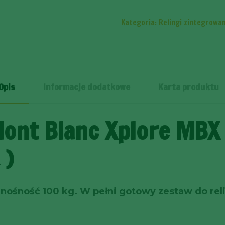
Blanc
Xplore
Kategoria:
Relingi zintegrowa
MBX
7505-
6603
BYD
Opis
Informacje dodatkowe
Karta produktu
ATTO
3
ont Blanc Xplore MBX
SUV
(2022
→)
→)
 nośność 100 kg. W pełni gotowy zestaw do re