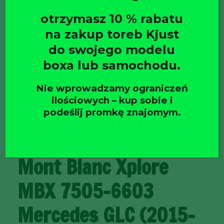
otrzymasz 10 % rabatu
na zakup toreb Kjust
do swojego modelu
boxa lub samochodu.
Nie wprowadzamy ograniczeń
główna
/
Bagażniki bazowe
/
Relingi zintegrowane
/
ilościowych – kup sobie i
Bagażnik dachowy Mont Blanc Xplore MBX 7505-6603
podeślij promkę znajomym.
Mercedes GLC (2015–2022)
Bagażnik dachowy
Mont Blanc Xplore
MBX 7505-6603
Mercedes GLC (2015–