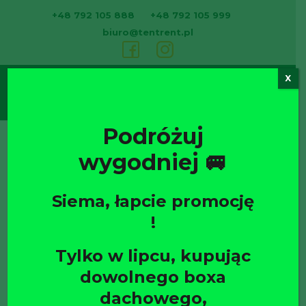
+48 792 105 888
+48 792 105 999
biuro@tentrent.pl
X
0
Podróżuj
wygodniej 🚐
Strona
Siema, łapcie promocję
!
Tylko w lipcu, kupując
dowolnego boxa
dachowego,