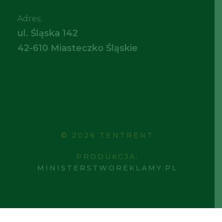
Adres:
ul. Śląska 142
42-610 Miasteczko Śląskie
© 2026 TENTRENT
PRODUKCJA:
MINISTERSTWOREKLAMY.PL