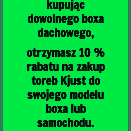
kupując
dowolnego boxa
dachowego,
główna
/
Torby do bagażnika
/ SMART FORTWO COUPE EV
2020+ TORBY DO BAGAŻNIKA 3 SZT
SMART FORTWO
otrzymasz 10 %
COUPE EV 2020+
rabatu na zakup
TORBY DO BAGAŻNIKA
toreb Kjust do
3 SZT
swojego modelu
boxa lub
690,00
zł
samochodu.