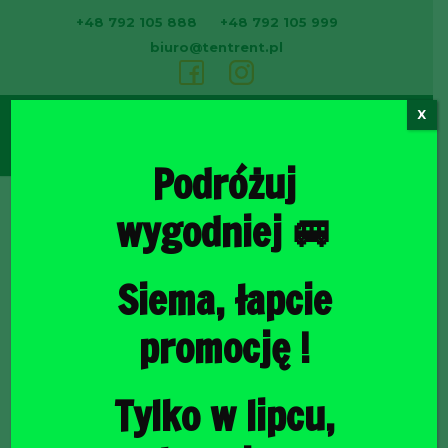
+48 792 105 888
+48 792 105 999
biuro@tentrent.pl
X
0
Podróżuj
wygodniej 🚐
Strona
Siema, łapcie
promocję !
Tylko w lipcu,