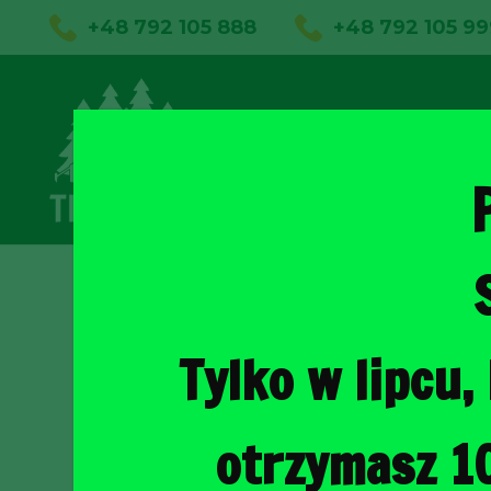
+48 792 105 888
+48 792 105 99
01
Sklep on
Tylko w lipcu
otrzymasz 1