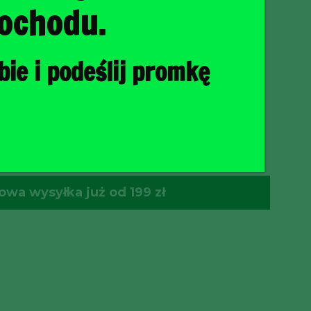
ochodu.
ie i podeślij promkę
O KOSZYKA
wa wysyłka już od 199 zł