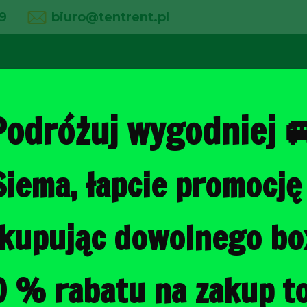
9
biuro@tentrent.pl
02
03
04
line
O firmie
Wypożyczalnia
Galeria
Podróżuj wygodniej 
Siema, łapcie promocję 
Strona główna
/
Torby do bagażni
, kupując dowolnego b
SKODA YETI
BAGAŻNIKA 
0 % rabatu na zakup to