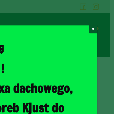
05
06
0
X
Cennik wypożyczalni
Kontakt

!
ka
/ SKODA YETI 2009-2017 TORBY DO BAGAŻNIKA 3 SZT
oxa dachowego,
 2009-2017 TORBY DO
3 SZT
reb Kjust do