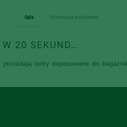
SZT
Opis
Informacje dodatkowe
 W 20 SEKUND…
e posiadają torby dopasowane do bagażni