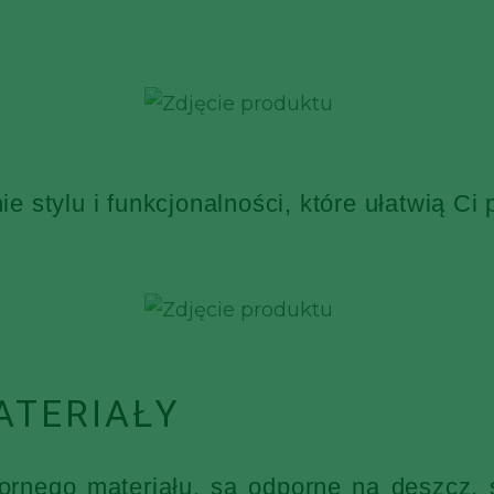
 stylu i funkcjonalności, które ułatwią Ci
ATERIAŁY
nego materiału, są odporne na deszcz, ś