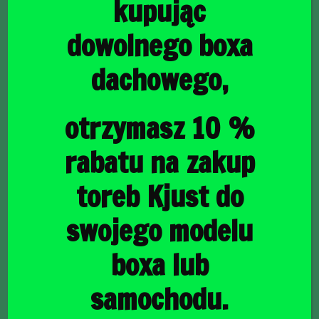
kupując
dowolnego boxa
dachowego,
główna
/
Torby do bagażnika
/ SKODA SUPERB LIFTBACK PHEV
2019+ TORBY DO BAGAŻNIKA 5 SZT
SKODA SUPERB
otrzymasz 10 %
LIFTBACK PHEV 2019+
rabatu na zakup
TORBY DO BAGAŻNIKA
toreb Kjust do
5 SZT
swojego modelu
boxa lub
1624,00
zł
samochodu.