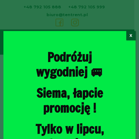
+48 792 105 888
+48 792 105 999
biuro@tentrent.pl
X
0
Podróżuj
wygodniej 🚐
Strona
Siema, łapcie
promocję !
Tylko w lipcu,