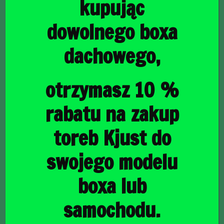
kupując
dowolnego boxa
dachowego,
główna
/
Torby do bagażnika
/ SKODA SUPERB KOMBI 2010-
2015 TORBY DO BAGAŻNIKA 5 SZT
SKODA SUPERB
otrzymasz 10 %
KOMBI 2010-2015
rabatu na zakup
TORBY DO BAGAŻNIKA
toreb Kjust do
5 SZT
swojego modelu
boxa lub
1624,00
zł
samochodu.