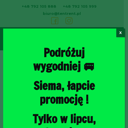
+48 792 105 888
+48 792 105 999
biuro@tentrent.pl
X
0
Podróżuj
wygodniej 🚐
Strona
Siema, łapcie
promocję !
Tylko w lipcu,