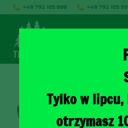
+48 792 105 888
+48 792 105 99
01
Sklep on
Tylko w lipcu
otrzymasz 1