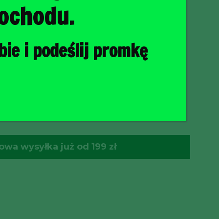
ochodu.
ie i podeślij promkę
O KOSZYKA
wa wysyłka już od 199 zł