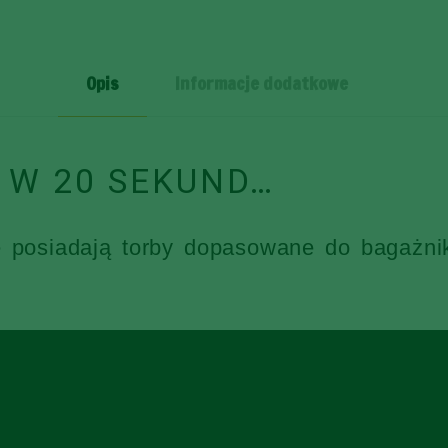
BAGAŻNIKA
3
SZT
Opis
Informacje dodatkowe
 W 20 SEKUND…
e posiadają torby dopasowane do bagażni