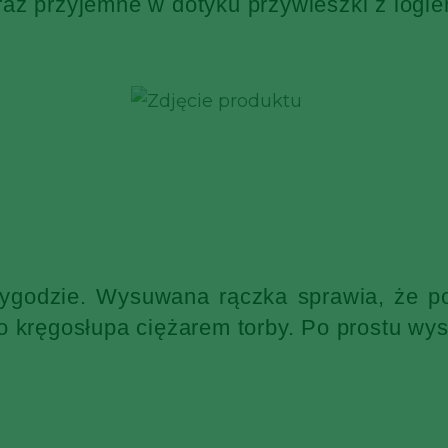
raz przyjemne w dotyku przywieszki z log
wygodzie. Wysuwana rączka sprawia, że po
o kręgosłupa ciężarem torby. Po prostu wys