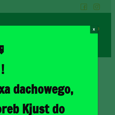
05
06
0
X
Cennik wypożyczalni
Kontakt

!
ka
/ SKODA OCTAVIA KOMBI 2020+ TORBY DO BAGAŻNIKA 5 SZT
oxa dachowego,
VIA KOMBI 2020+
AGAŻNIKA 5 SZT
reb Kjust do