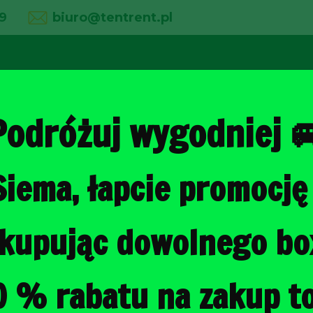
9
biuro@tentrent.pl
02
03
04
line
O firmie
Wypożyczalnia
Galeria
Podróżuj wygodniej 
Siema, łapcie promocję 
Strona główna
/
Torby do bagażni
, kupując dowolnego b
SKODA OCTA
TORBY DO B
0 % rabatu na zakup to