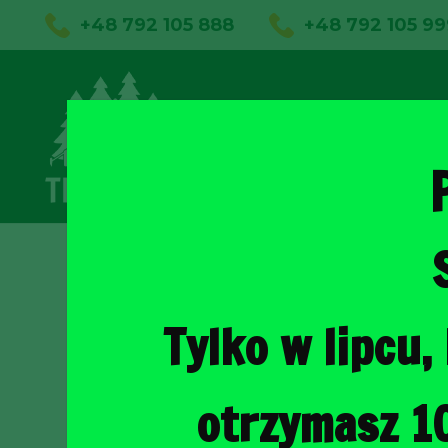
+48 792 105 888
+48 792 105 99
01
Sklep on
Tylko w lipcu
otrzymasz 1