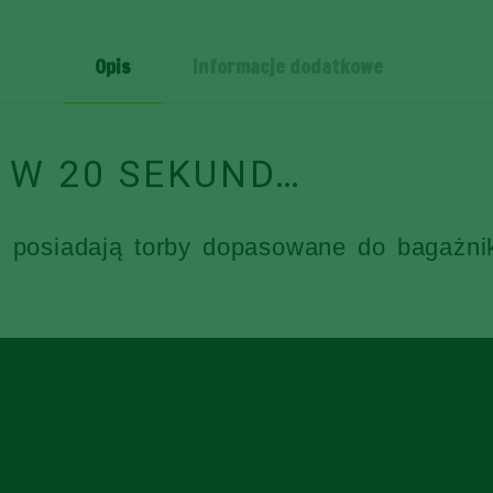
SZT
Opis
Informacje dodatkowe
 W 20 SEKUND…
e posiadają torby dopasowane do bagażni