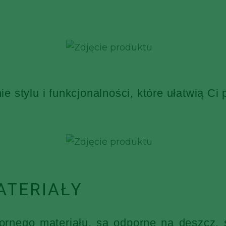
 stylu i funkcjonalności, które ułatwią Ci
ATERIAŁY
nego materiału, są odporne na deszcz, ś