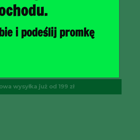
ochodu.
ie i podeślij promkę
O KOSZYKA
wa wysyłka już od 199 zł