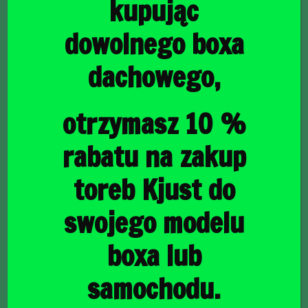
kupując
dowolnego boxa
dachowego,
główna
/
Torby do bagażnika
/ SKODA KODIAQ 2016-2023
TORBY DO BAGAŻNIKA 5 SZT
SKODA KODIAQ 2016-
otrzymasz 10 %
2023 TORBY DO
rabatu na zakup
BAGAŻNIKA 5 SZT
toreb Kjust do
swojego modelu
1540,00
zł
boxa lub
samochodu.
raty
44,66
PLN
od