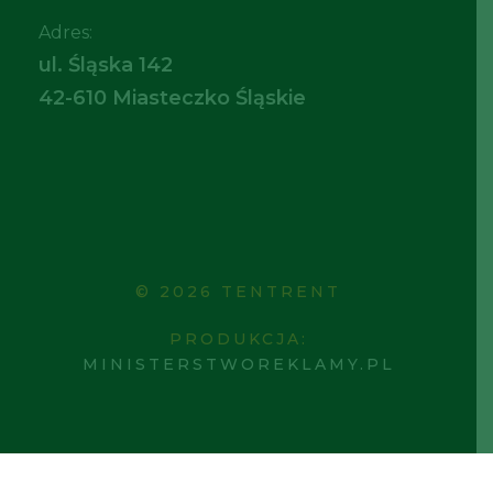
Adres:
ul. Śląska 142
42-610 Miasteczko Śląskie
© 2026 TENTRENT
PRODUKCJA:
MINISTERSTWOREKLAMY.PL