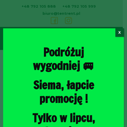
+48 792 105 888
+48 792 105 999
biuro@tentrent.pl
X
0
Podróżuj
wygodniej 🚐
Strona
Siema, łapcie
promocję !
Tylko w lipcu,