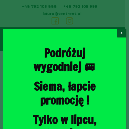
+48 792 105 888
+48 792 105 999
biuro@tentrent.pl
X
0
Podróżuj
wygodniej 🚐
Strona
Siema, łapcie
promocję !
Tylko w lipcu,