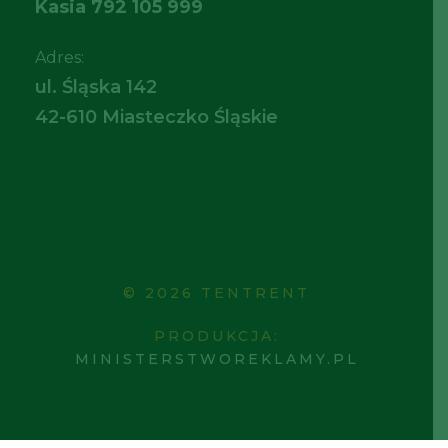
Kasia
792 105 999
Adres:
ul. Śląska 142
42-610 Miasteczko Śląskie
© 2026 TENTRENT
PRODUKCJA:
MINISTERSTWOREKLAMY.PL