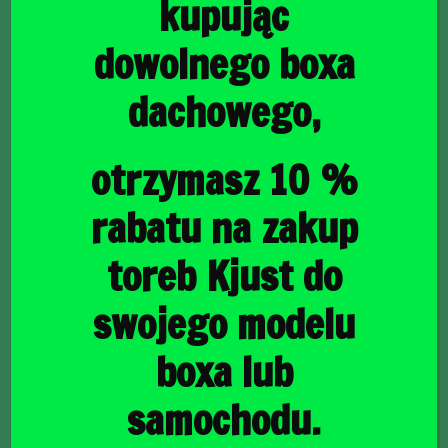
kupując
dowolnego boxa
dachowego,
główna
/
Torby do bagażnika
/ SEAT IBIZA HATCHBACK 2008-
2017 TORBY DO BAGAŻNIKA 3 SZT
SEAT IBIZA
otrzymasz 10 %
HATCHBACK 2008-
rabatu na zakup
2017 TORBY DO
toreb Kjust do
BAGAŻNIKA 3 SZT
swojego modelu
boxa lub
944,00
zł
samochodu.