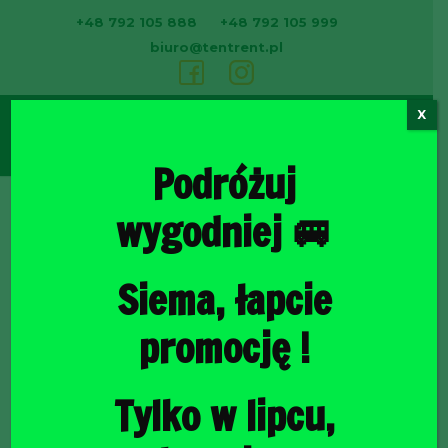
+48 792 105 888
+48 792 105 999
biuro@tentrent.pl
X
0
Podróżuj
wygodniej 🚐
Strona
Siema, łapcie
promocję !
Tylko w lipcu,