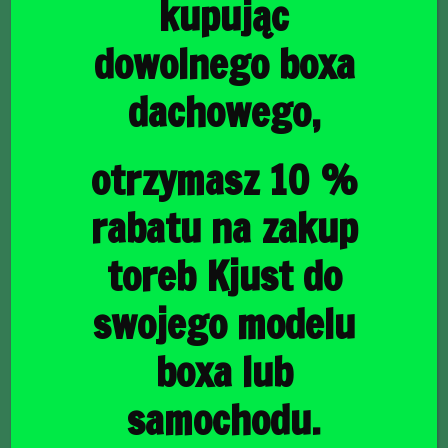
kupując
dowolnego boxa
dachowego,
główna
/
Torby do bagażnika
/ PEUGEOT e-208 HATCHBACK EV
2019+ TORBY DO BAGAŻNIKA 3 SZT
PEUGEOT e-208
otrzymasz 10 %
HATCHBACK EV 2019+
rabatu na zakup
TORBY DO BAGAŻNIKA
toreb Kjust do
3 SZT
swojego modelu
boxa lub
780,00
zł
samochodu.