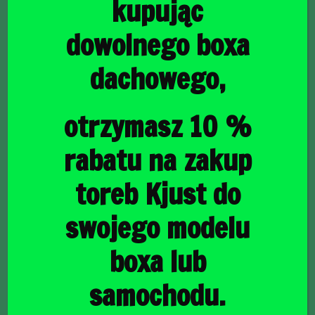
kupując
dowolnego boxa
dachowego,
główna
/
Torby do bagażnika
/ PEUGEOT e-2008 EV 2019+
TORBY DO BAGAŻNIKA 3 SZT
PEUGEOT e-2008 EV
otrzymasz 10 %
2019+ TORBY DO
rabatu na zakup
BAGAŻNIKA 3 SZT
toreb Kjust do
swojego modelu
1020,00
zł
boxa lub
samochodu.
raty
29,58
PLN
od