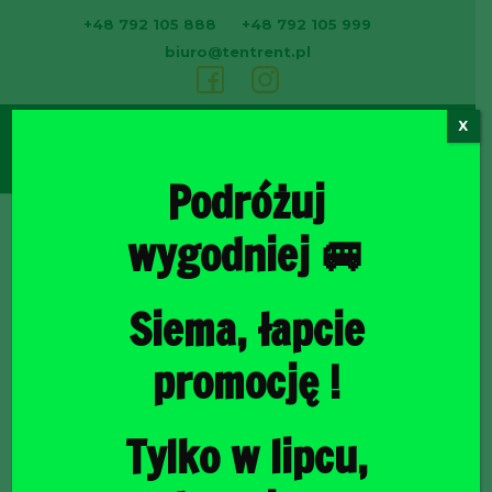
+48 792 105 888
+48 792 105 999
biuro@tentrent.pl
X
0
Podróżuj
wygodniej 🚐
Strona
Siema, łapcie
promocję !
Tylko w lipcu,