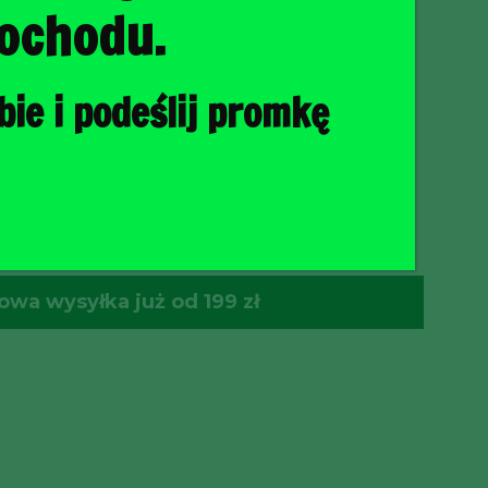
ochodu.
ie i podeślij promkę
O KOSZYKA
wa wysyłka już od 199 zł