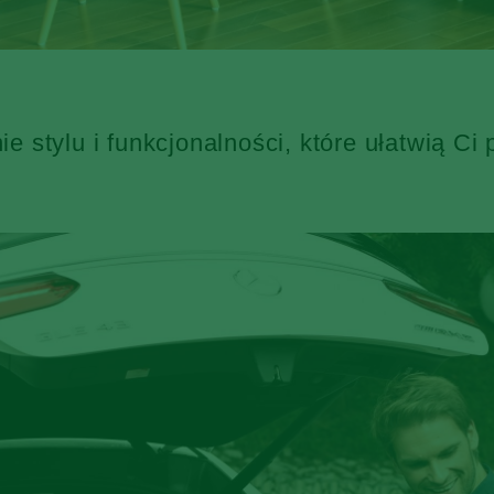
 stylu i funkcjonalności, które ułatwią Ci