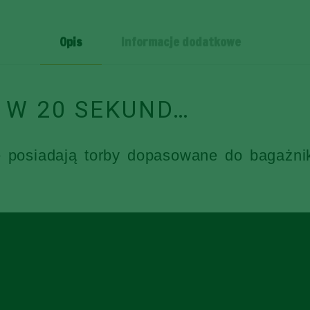
SZT
Opis
Informacje dodatkowe
 W 20 SEKUND…
e posiadają torby dopasowane do bagażni