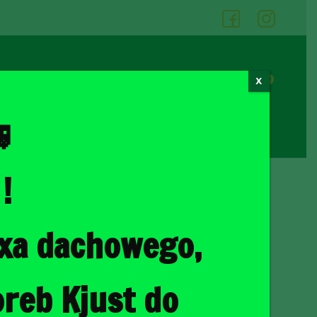
05
06
0
X
Cennik wypożyczalni
Kontakt

!
ka
/ OPEL ZAFIRA 2005-2014 TORBY DO BAGAŻNIKA 5 SZT
oxa dachowego,
A 2005-2014 TORBY DO
5 SZT
reb Kjust do