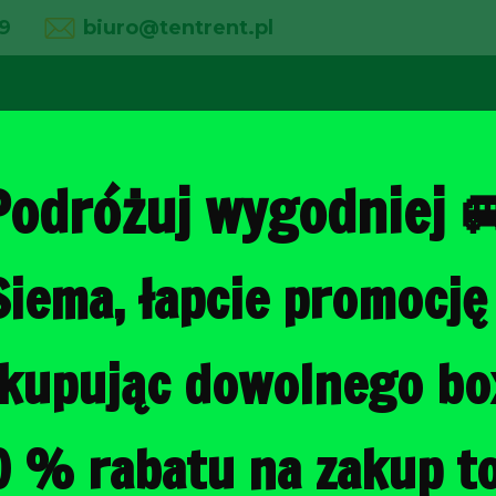
9
biuro@tentrent.pl
02
03
04
line
O firmie
Wypożyczalnia
Galeria
Podróżuj wygodniej 
Siema, łapcie promocję 
Strona główna
/
Torby do bagażni
, kupując dowolnego b
OPEL ZAFIR
BAGAŻNIKA 
0 % rabatu na zakup to