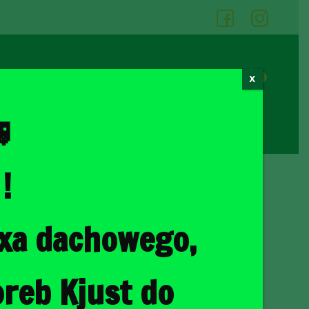
05
06
0
X
Cennik wypożyczalni
Kontakt

!
ka
/ OPEL GRANDLAND X 2017+ TORBY DO BAGAŻNIKA 4 SZT
oxa dachowego,
LAND X 2017+ TORBY
KA 4 SZT
reb Kjust do