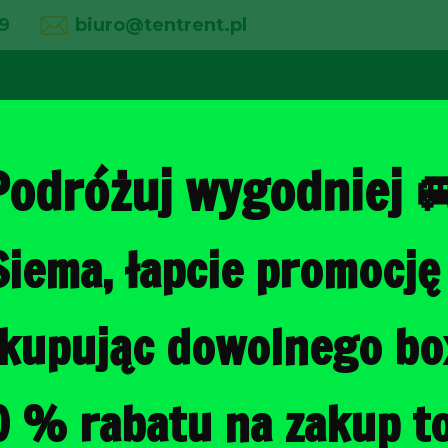
9
biuro@tentrent.pl
02
03
04
line
O firmie
Wypożyczalnia
Galeria
Podróżuj wygodniej 
Siema, łapcie promocję 
Strona główna
/
Torby do bagażni
, kupując dowolnego b
OPEL GRAND
DO BAGAŻNI
0 % rabatu na zakup to