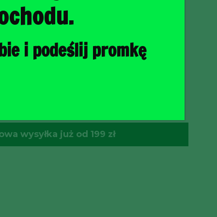
ochodu.
ie i podeślij promkę
O KOSZYKA
wa wysyłka już od 199 zł