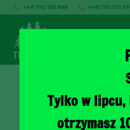
+48 792 105 888
+48 792 105 99
01
Sklep on
Tylko w lipcu
otrzymasz 1