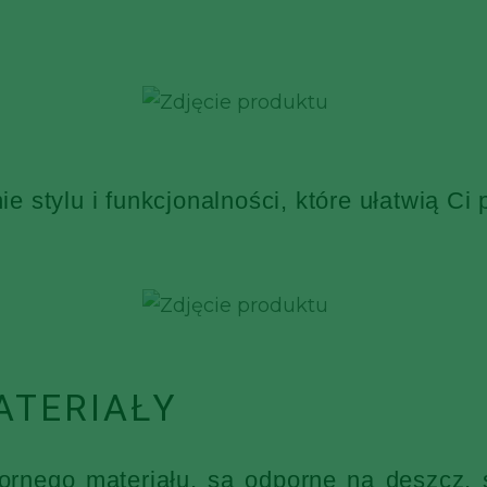
 stylu i funkcjonalności, które ułatwią Ci
ATERIAŁY
nego materiału, są odporne na deszcz, ś