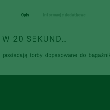
SZT
Opis
Informacje dodatkowe
 W 20 SEKUND…
e posiadają torby dopasowane do bagażni