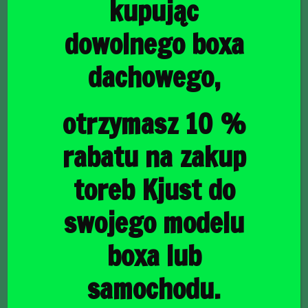
kupując
dowolnego boxa
dachowego,
główna
/
Torby do bagażnika
/ MITSUBISHI OUTLANDER 2001-
2006 TORBY DO BAGAŻNIKA 5 SZT
MITSUBISHI
otrzymasz 10 %
OUTLANDER 2001-
rabatu na zakup
2006 TORBY DO
toreb Kjust do
BAGAŻNIKA 5 SZT
swojego modelu
boxa lub
1435,00
zł
samochodu.