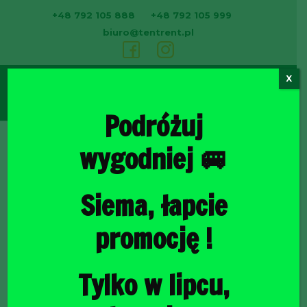
+48 792 105 888
+48 792 105 999
biuro@tentrent.pl
X
0
Podróżuj
wygodniej 🚐
Strona
Siema, łapcie
promocję !
Tylko w lipcu,