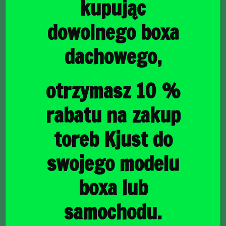
kupując
dowolnego boxa
dachowego,
główna
/
Torby do bagażnika
/ MINI COUNTRYMAN PHEV 2017-
2023 TORBY DO BAGAŻNIKA 4 SZT
MINI COUNTRYMAN
otrzymasz 10 %
PHEV 2017-2023
rabatu na zakup
TORBY DO BAGAŻNIKA
toreb Kjust do
4 SZT
swojego modelu
boxa lub
1140,00
zł
samochodu.