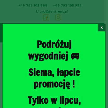
+48 792 105 888
+48 792 105 999
biuro@tentrent.pl
X
0
Podróżuj
wygodniej 🚐
Strona
Siema, łapcie
promocję !
Tylko w lipcu,