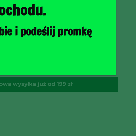
ochodu.
ie i podeślij promkę
O KOSZYKA
wa wysyłka już od 199 zł