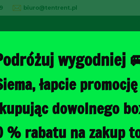
9
biuro@tentrent.pl
02
03
04
line
O firmie
Wypożyczalnia
Galeria
Podróżuj wygodniej 
Siema, łapcie promocję 
Strona główna
/
Torby do bagażni
, kupując dowolnego b
MERCEDES-B
DO BAGAŻNI
0 % rabatu na zakup to