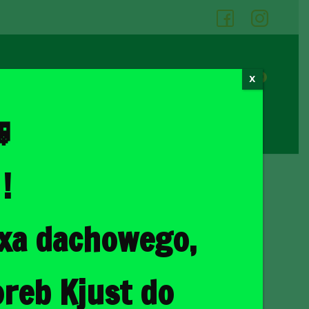
05
06
0
X
Cennik wypożyczalni
Kontakt

!
ka
/ MERCEDES-BENZ GLS 2019+ TORBY DO BAGAŻNIKA 5 SZT
oxa dachowego,
ENZ GLS 2019+ TORBY
KA 5 SZT
reb Kjust do