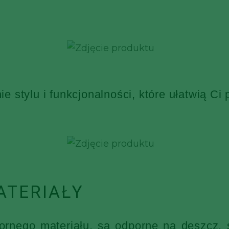
 stylu i funkcjonalności, które ułatwią Ci
ATERIAŁY
nego materiału, są odporne na deszcz, ś