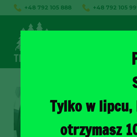
+48 792 105 888
+48 792 105 99
01
Sklep on
Tylko w lipcu
otrzymasz 1