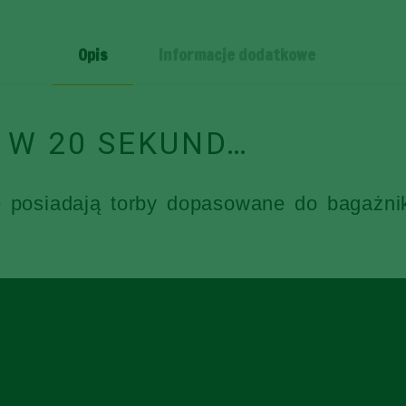
SZT
Opis
Informacje dodatkowe
 W 20 SEKUND…
e posiadają torby dopasowane do bagażni