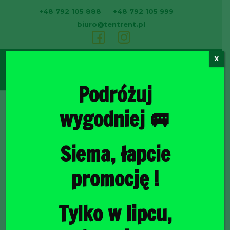
+48 792 105 888
+48 792 105 999
biuro@tentrent.pl
X
0
Podróżuj
wygodniej 🚐
Strona
Siema, łapcie
promocję !
Tylko w lipcu,