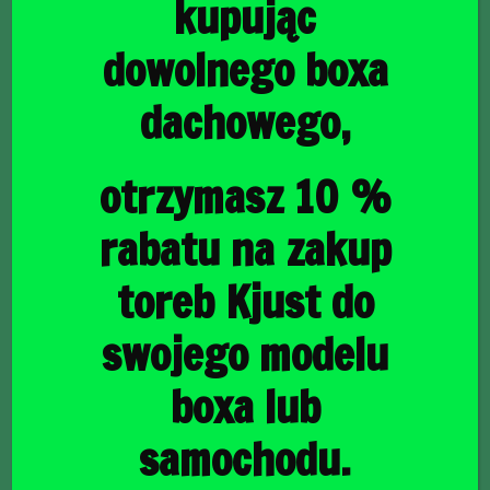
kupując
dowolnego boxa
dachowego,
główna
/
Torby do bagażnika
/ MERCEDES-BENZ GLC 2015-
2022 TORBY DO BAGAŻNIKA 4 SZT
MERCEDES-BENZ GLC
otrzymasz 10 %
2015-2022 TORBY DO
rabatu na zakup
BAGAŻNIKA 4 SZT
toreb Kjust do
swojego modelu
1240,00
zł
boxa lub
samochodu.
raty
35,96
PLN
od