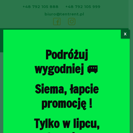
+48 792 105 888
+48 792 105 999
biuro@tentrent.pl
X
0
Podróżuj
wygodniej 🚐
Strona
Siema, łapcie
promocję !
Tylko w lipcu,