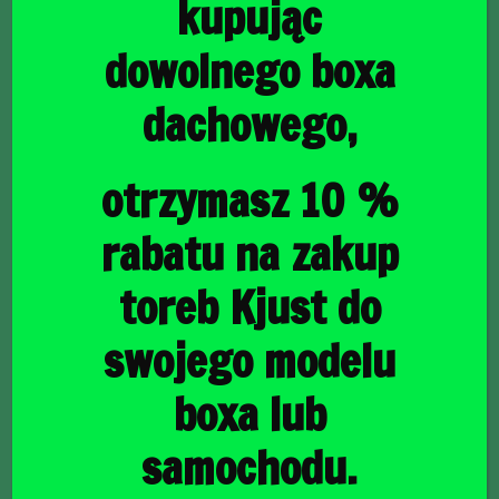
kupując
dowolnego boxa
dachowego,
główna
/
Torby do bagażnika
/ MERCEDES-BENZ E KOMBI
2016-2023 TORBY DO BAGAŻNIKA 5 SZT
MERCEDES-BENZ E
otrzymasz 10 %
KOMBI 2016-2023
rabatu na zakup
TORBY DO BAGAŻNIKA
toreb Kjust do
5 SZT
swojego modelu
boxa lub
1633,00
zł
samochodu.