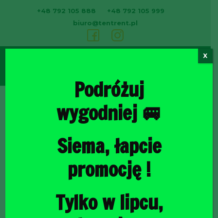
+48 792 105 888
+48 792 105 999
biuro@tentrent.pl
X
0
Podróżuj
wygodniej 🚐
Strona
Siema, łapcie
promocję !
Tylko w lipcu,