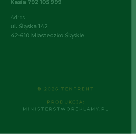
Kasia
792 105 999
Adres:
ul. Śląska 142
42-610 Miasteczko Śląskie
© 2026 TENTRENT
PRODUKCJA:
MINISTERSTWOREKLAMY.PL