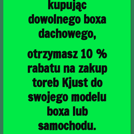
kupując
dowolnego boxa
dachowego,
główna
/
Torby do bagażnika
/ MERCEDES-BENZ E KOMBI
2009-2016 TORBY DO BAGAŻNIKA 5 SZT
MERCEDES-BENZ E
otrzymasz 10 %
KOMBI 2009-2016
rabatu na zakup
TORBY DO BAGAŻNIKA
toreb Kjust do
5 SZT
swojego modelu
boxa lub
1649,00
zł
samochodu.