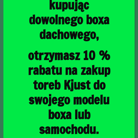
kupując
dowolnego boxa
dachowego,
główna
/
Torby do bagażnika
/ MERCEDES-BENZ E COUPE
2017+ TORBY DO BAGAŻNIKA 5 SZT
MERCEDES-BENZ E
otrzymasz 10 %
COUPE 2017+ TORBY
rabatu na zakup
DO BAGAŻNIKA 5 SZT
toreb Kjust do
swojego modelu
1421,00
zł
boxa lub
samochodu.
raty
41,20
PLN
od