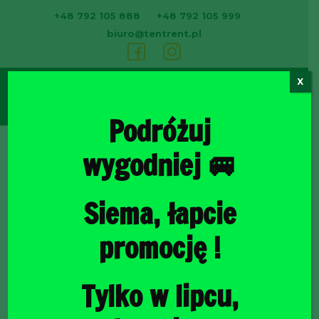
+48 792 105 888
+48 792 105 999
biuro@tentrent.pl
X
0
Podróżuj
wygodniej 🚐
Strona
Siema, łapcie
promocję !
Tylko w lipcu,