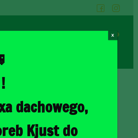
05
06
0
X
Cennik wypożyczalni
Kontakt

!
ka
/ MERCEDES-BENZ B 2011-2018 TORBY DO BAGAŻNIKA 4 SZT
oxa dachowego,
ENZ B 2011-2018
AGAŻNIKA 4 SZT
reb Kjust do