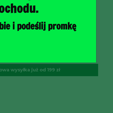
ochodu.
ie i podeślij promkę
O KOSZYKA
wa wysyłka już od 199 zł