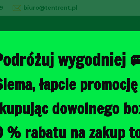
9
biuro@tentrent.pl
02
03
04
line
O firmie
Wypożyczalnia
Galeria
Podróżuj wygodniej 
Siema, łapcie promocję 
Strona główna
/
Torby do bagażni
, kupując dowolnego b
MERCEDES-B
TORBY DO B
0 % rabatu na zakup to