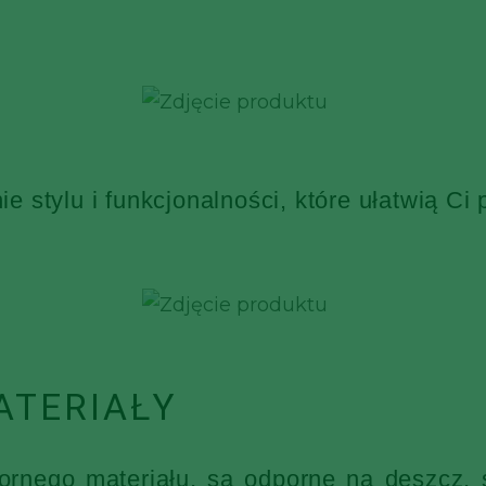
 stylu i funkcjonalności, które ułatwią Ci
ATERIAŁY
nego materiału, są odporne na deszcz, ś