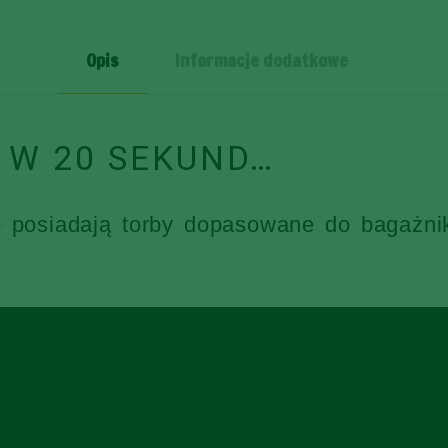
4
SZT
Opis
Informacje dodatkowe
 W 20 SEKUND…
e posiadają torby dopasowane do bagażni