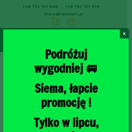
+48 792 105 888
+48 792 105 999
biuro@tentrent.pl
X
0
Podróżuj
wygodniej 🚐
Strona
Siema, łapcie
promocję !
Tylko w lipcu,