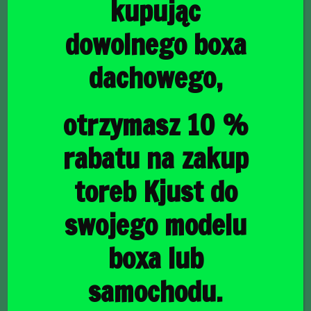
kupując
dowolnego boxa
dachowego,
główna
/
Torby do bagażnika
/ MERCEDES-BENZ A
HATCHBACK 2018+ TORBY DO BAGAŻNIKA 4 SZT
MERCEDES-BENZ A
otrzymasz 10 %
HATCHBACK 2018+
rabatu na zakup
TORBY DO BAGAŻNIKA
toreb Kjust do
4 SZT
swojego modelu
boxa lub
1140,00
zł
samochodu.