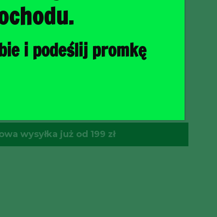
ochodu.
ie i podeślij promkę
O KOSZYKA
wa wysyłka już od 199 zł