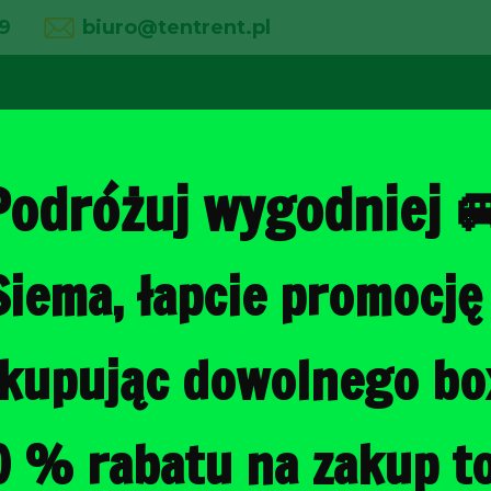
9
biuro@tentrent.pl
02
03
04
line
O firmie
Wypożyczalnia
Galeria
Podróżuj wygodniej 
Siema, łapcie promocję 
Strona główna
/
Torby do bagażni
, kupując dowolnego b
LANCIA VOY
BAGAŻNIKA 
0 % rabatu na zakup to