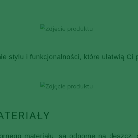
 stylu i funkcjonalności, które ułatwią Ci
ATERIAŁY
nego materiału, są odporne na deszcz, ś