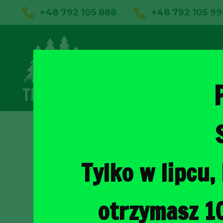
+48 792 105 888
+48 792 105 99
01
Sklep on
Tylko w lipcu
otrzymasz 1