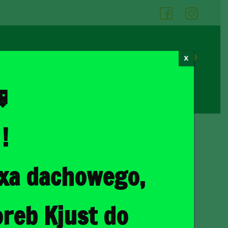
05
06
0
X
Cennik wypożyczalni
Kontakt

!
ka
/ LANCIA VOYAGER 2011+ TORBY DO BAGAŻNIKA 5 SZT
oxa dachowego,
AGER 2011+ TORBY DO
5 SZT
reb Kjust do