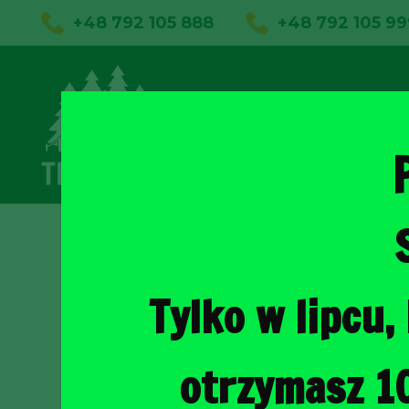
+48 792 105 888
+48 792 105 99
01
Sklep on
Tylko w lipcu
otrzymasz 1