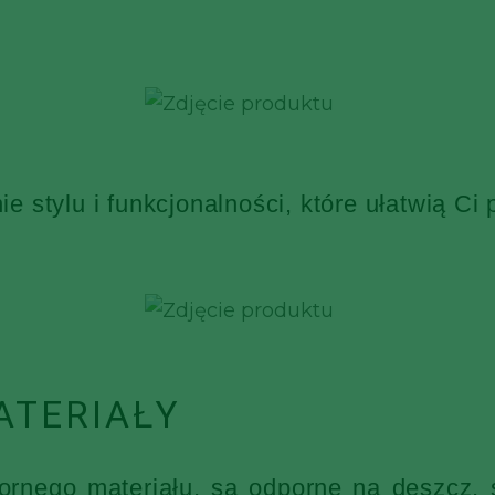
 stylu i funkcjonalności, które ułatwią Ci
ATERIAŁY
nego materiału, są odporne na deszcz, ś