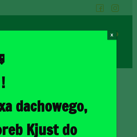
05
06
0
X
Cennik wypożyczalni
Kontakt

!
ka
/ JAGUAR XF LIMOUSINE 2007-2015 TORBY DO BAGAŻNIKA 4 SZT
oxa dachowego,
LIMOUSINE 2007-2015
AGAŻNIKA 4 SZT
reb Kjust do