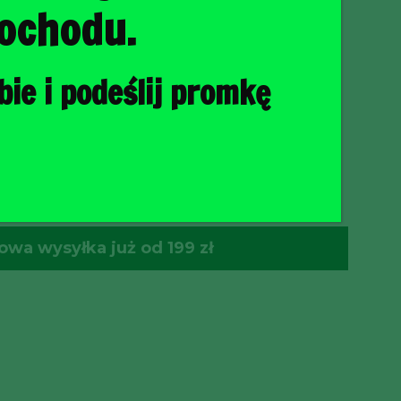
ochodu.
ie i podeślij promkę
O KOSZYKA
wa wysyłka już od 199 zł