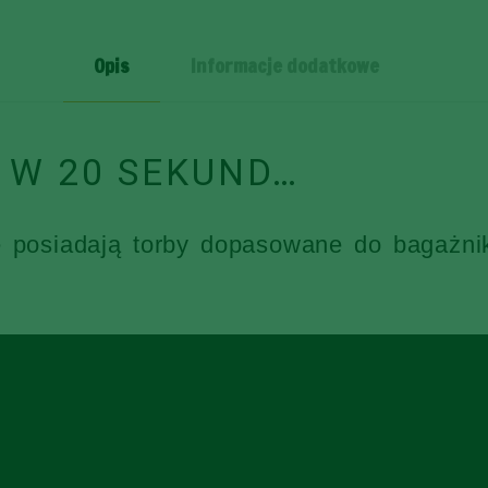
4
SZT
Opis
Informacje dodatkowe
 W 20 SEKUND…
e posiadają torby dopasowane do bagażni