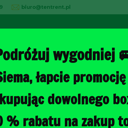
9
biuro@tentrent.pl
02
03
04
line
O firmie
Wypożyczalnia
Galeria
Podróżuj wygodniej 
Siema, łapcie promocję 
Strona główna
/
Torby do bagażni
, kupując dowolnego b
JAGUAR XF 
TORBY DO B
0 % rabatu na zakup to