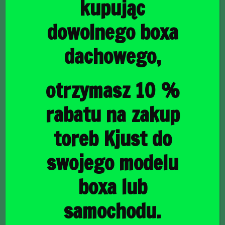
kupując
dowolnego boxa
dachowego,
główna
/
Torby do bagażnika
/ FORD MONDEO LIFTBACK 2014-
2021 TORBY DO BAGAŻNIKA 5 SZT
FORD MONDEO
otrzymasz 10 %
LIFTBACK 2014-2021
rabatu na zakup
TORBY DO BAGAŻNIKA
toreb Kjust do
5 SZT
swojego modelu
boxa lub
1624,00
zł
samochodu.