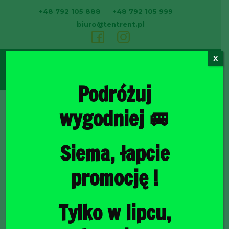
+48 792 105 888
+48 792 105 999
biuro@tentrent.pl
X
0
Podróżuj
wygodniej 🚐
Strona
Siema, łapcie
promocję !
Tylko w lipcu,