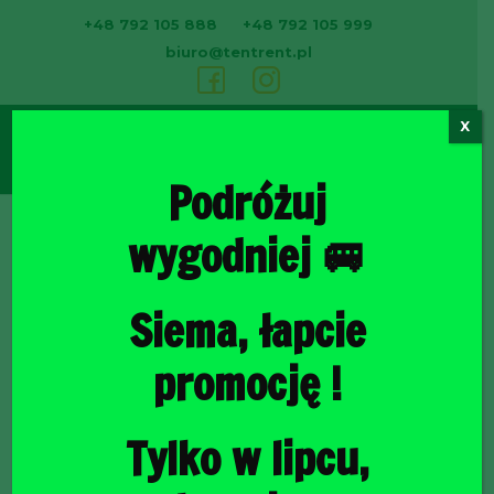
+48 792 105 888
+48 792 105 999
biuro@tentrent.pl
X
0
Podróżuj
wygodniej 🚐
Strona
Siema, łapcie
promocję !
Tylko w lipcu,