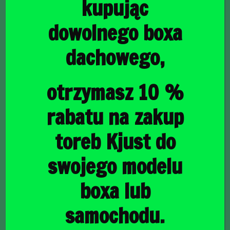
kupując
dowolnego boxa
dachowego,
główna
/
Torby do bagażnika
/ FORD FOCUS HATCHBACK
2018+ TORBY DO BAGAŻNIKA 4 SZT
FORD FOCUS
otrzymasz 10 %
HATCHBACK 2018+
rabatu na zakup
TORBY DO BAGAŻNIKA
toreb Kjust do
4 SZT
swojego modelu
boxa lub
1196,00
zł
samochodu.